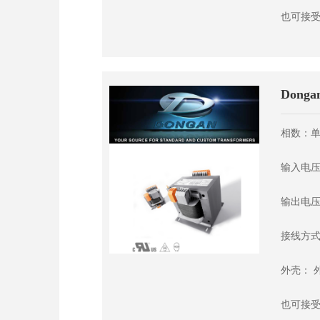
也可接受
Dong
相数：单
输入电压
输出电压
接线方式
外壳： 
也可接受