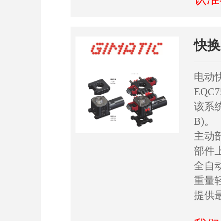
快换
电动
EQ
该系统
B)。
主动
部件
全自
重量
提供最