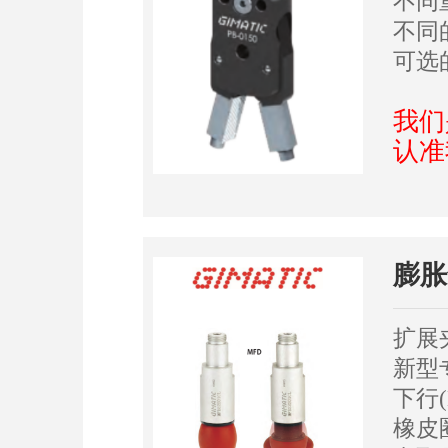
不同
不同
可选
我们
认准
膨胀
扩展
新型
下行(
橡皮