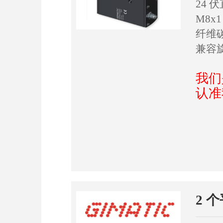
24
M8x
纤维
兼容
我们
认准
2 