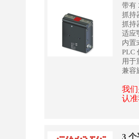
带有
抓持
抓持
适应
内置
PL
用于
兼容
我们
认准
3 