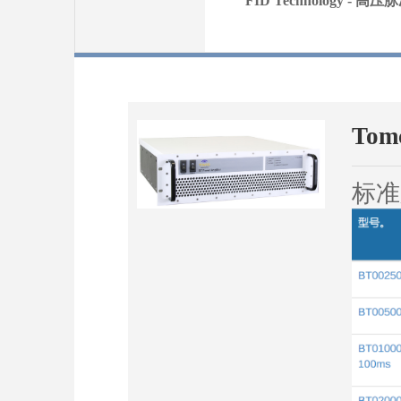
FID Technology - 高
To
标准