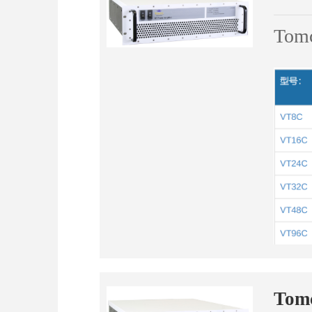
To
To