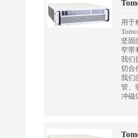
To
用于
To
坚固的
窄带
我们
切合
我们
管、
冲磁
To