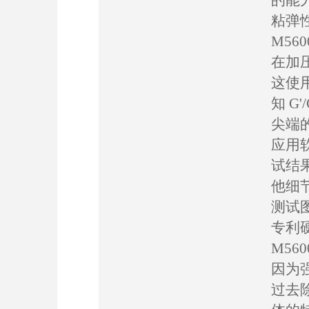
的能
粘弹性
M56
在加
这使用
知 G
尖端
应用软
试结
他细
测试
专利
M5
因为
过去