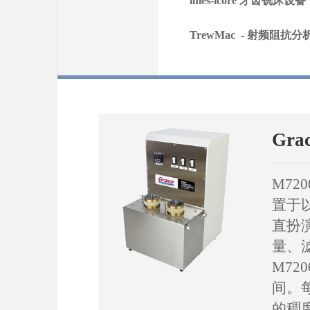
imes-icore 牙齿铣床设备
TrewMac - 射频阻抗分
Gra
M7
置于以
直扮
量、
M7
间。
的稠