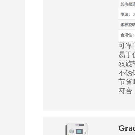
可靠
易于
双旋
不锈
节省
符合 
Gra