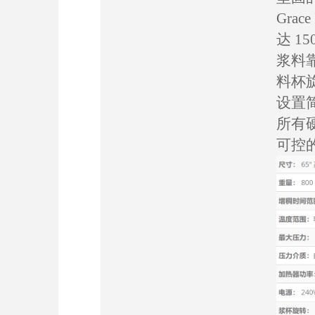
Gra
达 
浆料
料杯
设置
所有
可控