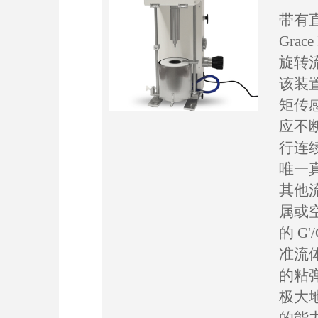
带有
Grac
旋转流
该装
矩传
应不
行连
唯一
其他
属或
的 G
准流体
的粘
极大