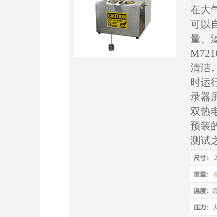
在大
可以
量、
M7
清洁
时运行
录器
双热
预装
测试