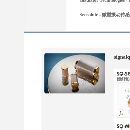
Gladiator Technolog
Sensolute - 微型振动传
sign