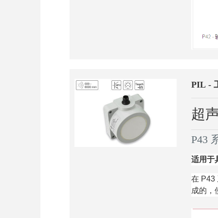
PIL 
超
P43
适用于
在 P
成的，使