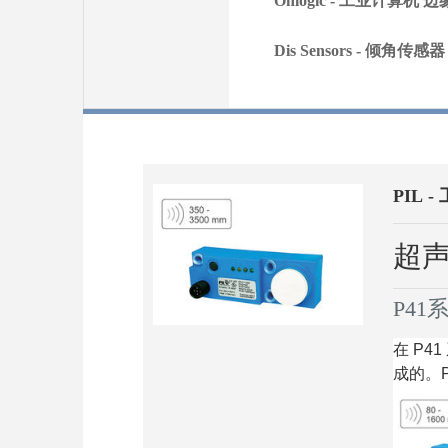
Onlogic - 工业计算机
Dis Sensors - 倾角传
PIL 
超
P41
在 P
成的。